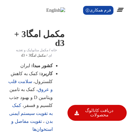
فرم همکاری
تماس با ما
مکمل امگا3 +
d3
خانه
/
مکمل متابولیک و تغذیه
ای
/ مکمل امگا3 + d3
کشور مبدا:
ایران
کاربرد:
کمک به کاهش
کلسترول،
سلامت قلب
و عروق
، کمک به تامین
ویتامین D و بهبود جذب
کلسیم و فسفر،
کمک
دریافت کاتالوگ
به تقویت سیستم ایمنی
محصولات
بدن
،
تقویت مفاصل و
استخوان‌ها