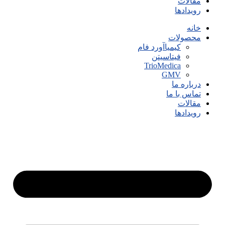
مقالات
رویدادها
خانه
محصولات
کیمیاآورد فام
فیتاسیتن
TrioMedica
GMV
درباره ما
تماس با ما
مقالات
رویدادها