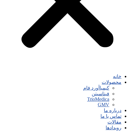
خانه
محصولات
کیمیاآورد فام
فیتاسیتن
TrioMedica
GMV
درباره ما
تماس با ما
مقالات
رویدادها