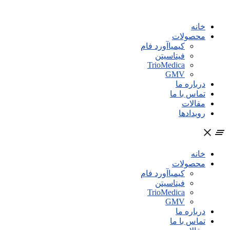
پرش
به
خانه
محتوا
محصولات
کیمیاآورد فام
فیتاسیتن
TrioMedica
GMV
درباره ما
تماس با ما
مقالات
رویدادها
خانه
محصولات
کیمیاآورد فام
فیتاسیتن
TrioMedica
GMV
درباره ما
تماس با ما