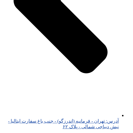
آدرس: تهران - فرمانیه (اندرزگو) - جنب باغ سفارت ایتالیا -
نبش دیباجی شمالی - پلاک ۶۲