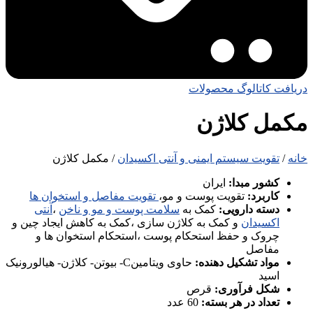
دریافت کاتالوگ محصولات
مکمل کلاژن
خانه
/
تقویت سیستم ایمنی و آنتی اکسیدان
/ مکمل کلاژن
کشور مبدا:
ایران
کاربرد:
تقویت پوست و مو،
تقویت مفاصل و استخوان ها
دسته دارویی:
کمک به
سلامت پوست و مو و ناخن
،
آنتی
اکسیدان
و کمک به کلاژن سازی ،کمک به کاهش ایجاد چین و
چروک و حفظ استحکام پوست ،استحکام استخوان ها و
مفاصل
مواد تشکیل دهنده:
حاوی ویتامینC- بیوتن- کلاژن- هیالورونیک
اسید
شکل فرآوری:
قرص
تعداد در هر بسته:
60 عدد