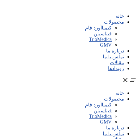
پرش
به
خانه
محتوا
محصولات
کیمیاآورد فام
فیتاسیتن
TrioMedica
GMV
درباره ما
تماس با ما
مقالات
رویدادها
خانه
محصولات
کیمیاآورد فام
فیتاسیتن
TrioMedica
GMV
درباره ما
تماس با ما