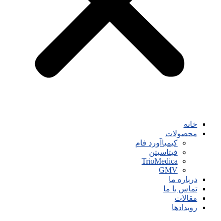
خانه
محصولات
کیمیاآورد فام
فیتاسیتن
TrioMedica
GMV
درباره ما
تماس با ما
مقالات
رویدادها