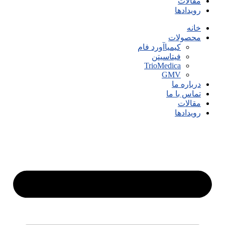
مقالات
رویدادها
خانه
محصولات
کیمیاآورد فام
فیتاسیتن
TrioMedica
GMV
درباره ما
تماس با ما
مقالات
رویدادها