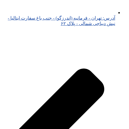
آدرس: تهران - فرمانیه (اندرزگو) - جنب باغ سفارت ایتالیا -
نبش دیباجی شمالی - پلاک ۶۲