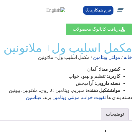
فرم همکاری
تماس با ما
دریافت کاتالوگ محصولات
مکمل اسلیپ ول+ ملاتونین
خانه
/
مولتی ویتامین
/ مکمل اسلیپ ول+ ملاتونین
کشور مبدا:
آلمان
کاربرد:
تنظیم و بهبود خواب
دسته دارویی:
آرامبخش
موادتشکیل دهنده:
منیزیم. ویتامین C. روی. ملاتونین. بیوتین
دسته بندی ها
تقویت خواب
,
مولتی ویتامین
برند:
فیتاسین
توضیحات