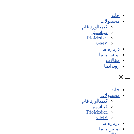
پرش
به
خانه
محتوا
محصولات
کیمیاآورد فام
فیتاسیتن
TrioMedica
GMV
درباره ما
تماس با ما
مقالات
رویدادها
خانه
محصولات
کیمیاآورد فام
فیتاسیتن
TrioMedica
GMV
درباره ما
تماس با ما