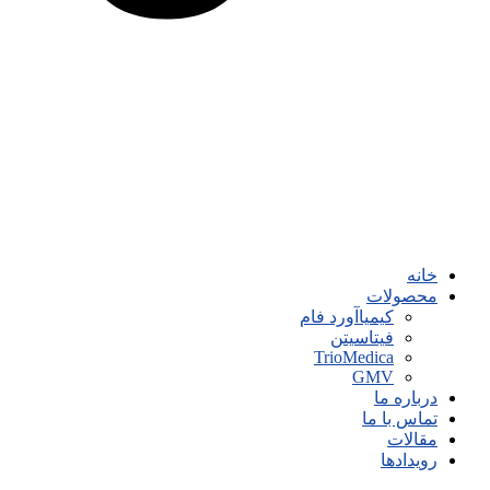
خانه
محصولات
کیمیاآورد فام
فیتاسیتن
TrioMedica
GMV
درباره ما
تماس با ما
مقالات
رویدادها