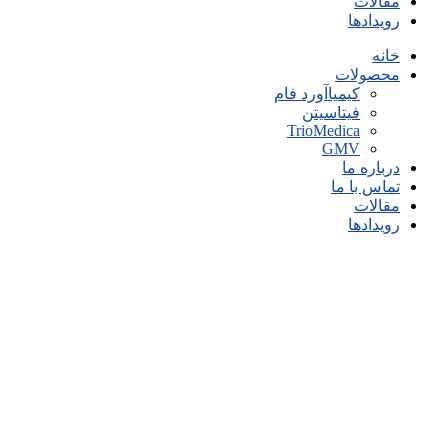
مقالات
رویدادها
خانه
محصولات
کیمیاآورد فام
فیتاسیتن
TrioMedica
GMV
درباره ما
تماس با ما
مقالات
رویدادها