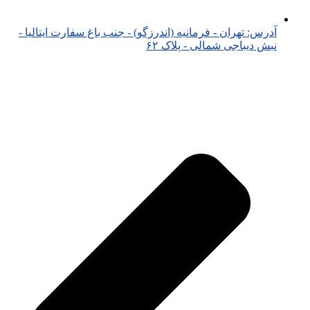
آدرس: تهران - فرمانیه (اندرزگو) - جنب باغ سفارت ایتالیا -
نبش دیباجی شمالی - پلاک ۶۲