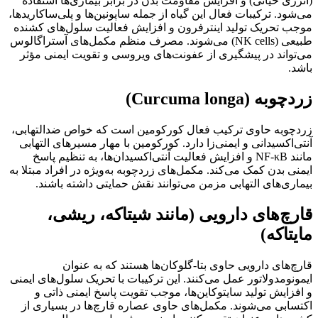
(انرژی حیاتی) و افزایش مقاومت بدن در برابر بیماری‌ها استفاده
می‌شود. ترکیبات فعال این گیاه از جمله ساپونین‌ها و پلی‌ساکاریدها،
موجب تحریک تولید اینترفرون و افزایش فعالیت سلول‌های کشنده
طبیعی (NK cells) می‌شوند. مصرف منظم مکمل‌های آستراگالوس
می‌تواند در پیشگیری از عفونت‌های ویروسی و تقویت ایمنی مؤثر
باشد.
زردچوبه (Curcuma longa)
زردچوبه حاوی ترکیب فعال کورکومین است که خواص ضدالتهابی،
آنتی‌اکسیدانی و ایمنی‌زا دارد. کورکومین با مهار مسیرهای التهابی
مانند NF-κB و افزایش فعالیت آنتی‌اکسیدان‌ها، به تنظیم پاسخ
ایمنی بدن کمک می‌کند. مکمل‌های زردچوبه به‌ویژه در افراد مبتلا به
بیماری‌های التهابی مزمن می‌توانند نقش حمایتی داشته باشند.
قارچ‌های دارویی (مانند شیتاکه، ریشی،
مایتاکه)
قارچ‌های دارویی حاوی بتا-گلوکان‌ها هستند که به عنوان
ایمونومدولاتور عمل می‌کنند. این ترکیبات با تحریک سلول‌های ایمنی
و افزایش تولید سایتوکاین‌ها، موجب تقویت پاسخ ایمنی ذاتی و
اکتسابی می‌شوند. مکمل‌های حاوی عصاره قارچ‌ها در بسیاری از