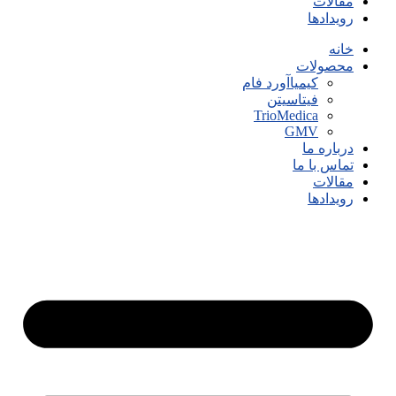
مقالات
رویدادها
خانه
محصولات
کیمیاآورد فام
فیتاسیتن
TrioMedica
GMV
درباره ما
تماس با ما
مقالات
رویدادها