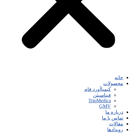
خانه
محصولات
کیمیاآورد فام
فیتاسیتن
TrioMedica
GMV
درباره ما
تماس با ما
مقالات
رویدادها