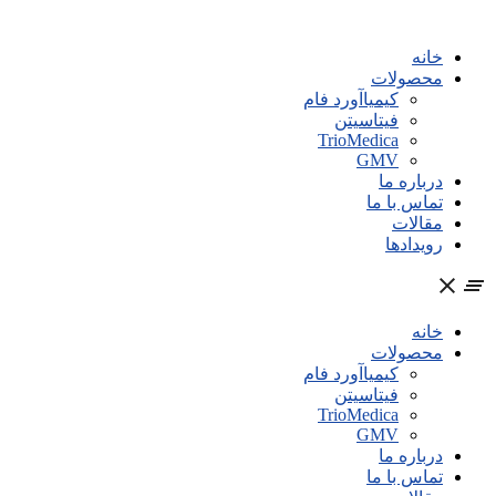
پرش
به
خانه
محتوا
محصولات
کیمیاآورد فام
فیتاسیتن
TrioMedica
GMV
درباره ما
تماس با ما
مقالات
رویدادها
خانه
محصولات
کیمیاآورد فام
فیتاسیتن
TrioMedica
GMV
درباره ما
تماس با ما